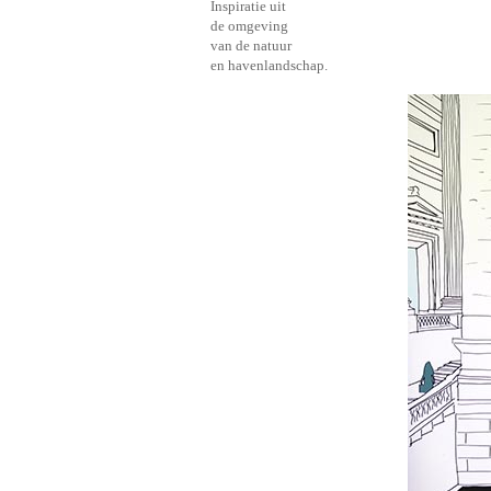
Inspiratie uit
de omgeving
van de natuur
en havenlandschap.